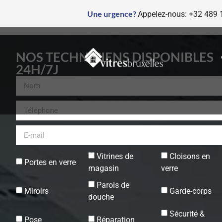
Une urgence?
Appelez-nous: +32 489 
NOS TECHNICIENS DISPONIBLES
24H/7J
Vitrines de
Cloisons en
Portes en verre
magasin
verre
Parois de
Miroirs
Garde-corps
douche
Sécurité &
Pose
Réparation